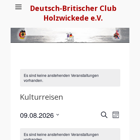
Deutsch-Britischer Club
Holzwickede e.V.
Es sind keine anstehenden Veranstaltungen
vorhanden.
Kulturreisen
09.08.2026
Veranstaltun
Veranstal
Suche
Month
Ansichten
Suche
Datum
Navigati
Kalender
wählen.
und
Es sind keine anstehenden Veranstaltungen
von
Ansichten,
vorhanden.